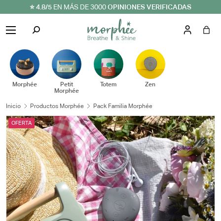
⭐ 4.8/5
EN MÁS DE 3000
OPINIONES VERIFICADAS
IR AL CONTENIDO
Menú
Buscar
Iniciar se
Bol
Buscar
Tipo de producto
Todos
Morphée
Petit
Totem
Zen
Morphée
Inicio
Productos Morphée
Pack Familia Morphée
OFERTA